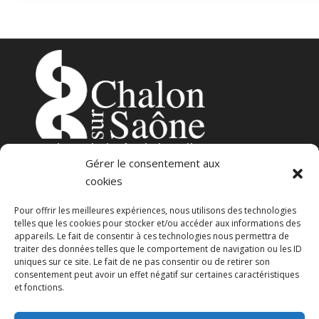
3
place de l’Hôtel-de-Ville
Gérer le consentement aux
71100 – Chalon-sur-Saône
cookies
Pour offrir les meilleures expériences, nous utilisons des technologies
telles que les cookies pour stocker et/ou accéder aux informations des
appareils. Le fait de consentir à ces technologies nous permettra de
traiter des données telles que le comportement de navigation ou les ID
uniques sur ce site. Le fait de ne pas consentir ou de retirer son
consentement peut avoir un effet négatif sur certaines caractéristiques
23 avenue Georges Pompidou
et fonctions.
71100 – Chalon-sur-Saône