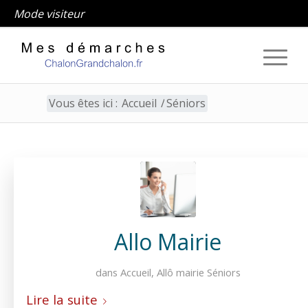
Mode visiteur
Vous êtes ici :
Accueil
/
Séniors
Séniors
Allo Mairie
dans
Accueil
,
Allô mairie
Séniors
Lire la suite