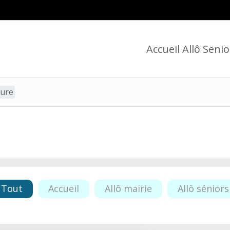
Accueil Allô Senio
ture
Tout
Accueil
Allô mairie
Allô séniors