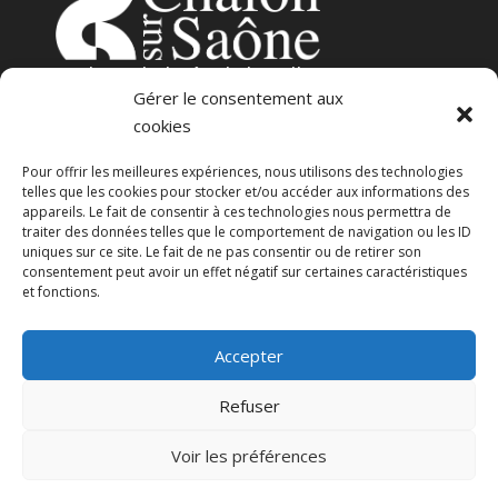
3
place de l’Hôtel-de-Ville
Gérer le consentement aux
71100 – Chalon-sur-Saône
cookies
Pour offrir les meilleures expériences, nous utilisons des technologies
telles que les cookies pour stocker et/ou accéder aux informations des
appareils. Le fait de consentir à ces technologies nous permettra de
traiter des données telles que le comportement de navigation ou les ID
uniques sur ce site. Le fait de ne pas consentir ou de retirer son
consentement peut avoir un effet négatif sur certaines caractéristiques
23 avenue Georges Pompidou
et fonctions.
71100 – Chalon-sur-Saône
Accepter
CGU
Politique de confidentialité
Refuser
Voir les préférences