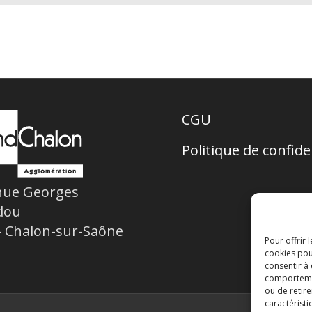
CGU
Politique de confide
nue Georges
dou
– Chalon-sur-Saône
Pour offrir 
cookies pou
consentir à
comportement
ou de retire
caractéristi