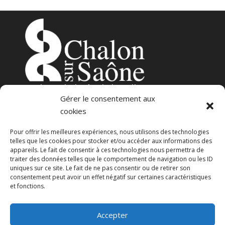
3
place de l’Hôtel-de-Ville
Gérer le consentement aux
71100 – Chalon-sur-Saône
cookies
Pour offrir les meilleures expériences, nous utilisons des technologies
telles que les cookies pour stocker et/ou accéder aux informations des
appareils. Le fait de consentir à ces technologies nous permettra de
traiter des données telles que le comportement de navigation ou les ID
uniques sur ce site. Le fait de ne pas consentir ou de retirer son
consentement peut avoir un effet négatif sur certaines caractéristiques
23 avenue Georges Pompidou
et fonctions.
71100 – Chalon-sur-Saône
Accepter
CGU