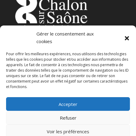
3
place de l’Hôtel-de-Ville
Gérer le consentement aux
71100 – Chalon-sur-Saône
cookies
Pour offrir les meilleures expériences, nous utilisons des technologies
telles que les cookies pour stocker et/ou accéder aux informations des
appareils. Le fait de consentir à ces technologies nous permettra de
traiter des données telles que le comportement de navigation ou les ID
uniques sur ce site. Le fait de ne pas consentir ou de retirer son
consentement peut avoir un effet négatif sur certaines caractéristiques
23 avenue Georges Pompidou
et fonctions.
71100 – Chalon-sur-Saône
Accepter
CGU
Politique de confidentialité
Refuser
Voir les préférences