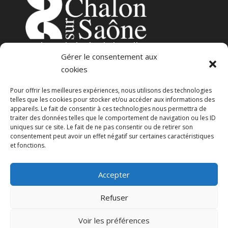
3
place de l’Hôtel-de-Ville
Gérer le consentement aux
71100 – Chalon-sur-Saône
cookies
Pour offrir les meilleures expériences, nous utilisons des technologies
telles que les cookies pour stocker et/ou accéder aux informations des
appareils. Le fait de consentir à ces technologies nous permettra de
traiter des données telles que le comportement de navigation ou les ID
uniques sur ce site. Le fait de ne pas consentir ou de retirer son
consentement peut avoir un effet négatif sur certaines caractéristiques
23 avenue Georges Pompidou
et fonctions.
71100 – Chalon-sur-Saône
Accepter
CGU
Politique de confidentialité
Refuser
Voir les préférences