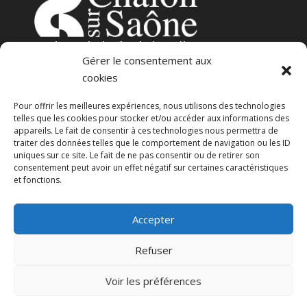
3
place de l’Hôtel-de-Ville
Gérer le consentement aux
71100 – Chalon-sur-Saône
cookies
Pour offrir les meilleures expériences, nous utilisons des technologies
telles que les cookies pour stocker et/ou accéder aux informations des
appareils. Le fait de consentir à ces technologies nous permettra de
traiter des données telles que le comportement de navigation ou les ID
uniques sur ce site. Le fait de ne pas consentir ou de retirer son
consentement peut avoir un effet négatif sur certaines caractéristiques
23 avenue Georges Pompidou
et fonctions.
71100 – Chalon-sur-Saône
Accepter
CGU
Politique de confidentialité
Refuser
Voir les préférences