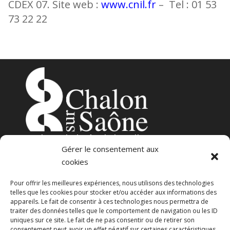
CDEX 07. Site web :
www.cnil.fr
– Tel : 01 53
73 22 22
3
place de l’Hôtel-de-Ville
Gérer le consentement aux
71100 – Chalon-sur-Saône
cookies
Pour offrir les meilleures expériences, nous utilisons des technologies
telles que les cookies pour stocker et/ou accéder aux informations des
appareils. Le fait de consentir à ces technologies nous permettra de
traiter des données telles que le comportement de navigation ou les ID
uniques sur ce site. Le fait de ne pas consentir ou de retirer son
consentement peut avoir un effet négatif sur certaines caractéristiques