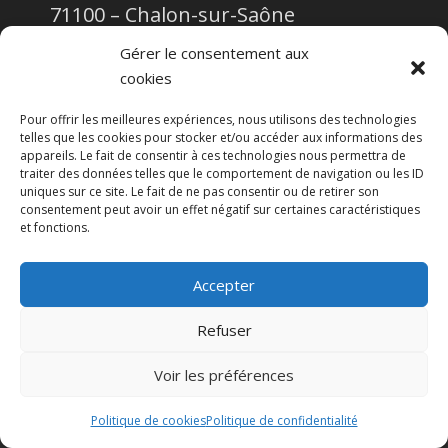
71100 – Chalon-sur-Saône
Gérer le consentement aux
cookies
Pour offrir les meilleures expériences, nous utilisons des technologies
telles que les cookies pour stocker et/ou accéder aux informations des
appareils. Le fait de consentir à ces technologies nous permettra de
23 avenue Georges Pompidou
traiter des données telles que le comportement de navigation ou les ID
uniques sur ce site. Le fait de ne pas consentir ou de retirer son
71100 – Chalon-sur-Saône
consentement peut avoir un effet négatif sur certaines caractéristiques
et fonctions.
CGU
Politique de confidentialité
Accepter
Refuser
-
Voir les préférences
© Copyright - Open CRM Lanteas
Politique de cookies
Politique de confidentialité